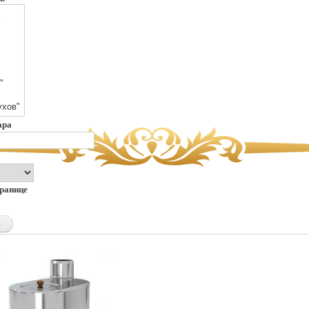
ара
транице