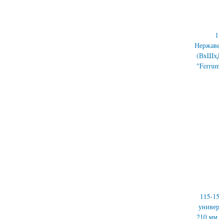
1
Нержав
(ВхШхД
"Ferr
115-1
универ
210 мм