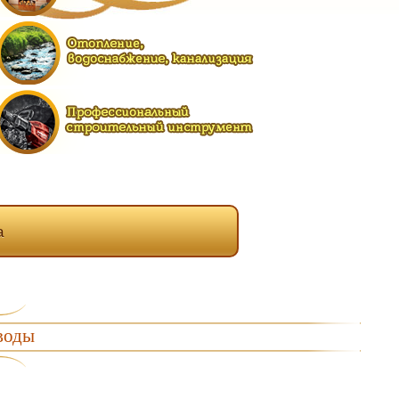
а
 воды