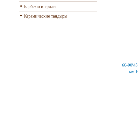
Барбекю и грили
Керамические тандыры
60-90\4
мм В