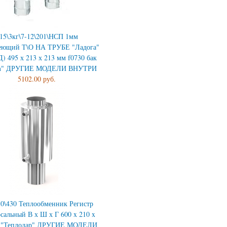
15\3кг\7-12\201\НСП 1мм
еющий Т\О НА ТРУБЕ "Ладога"
) 495 х 213 х 213 мм f0730 бак
um" ДРУГИЕ МОДЕЛИ ВНУТРИ
5102.00 руб.
50\430 Теплообменник Регистр
сальный В х Ш х Г 600 x 210 x
 "Теплодар" ДРУГИЕ МОДЕЛИ