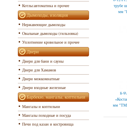
трубе 
Котлы:автоматика и прочее
мм 
Дымоходы, изоляция
Нержавеющие дымоходы
Овальные дымоходы (гильзовка)
Уплотнение кровельное и прочее
Двери
Двери для бани и сауны
Двери для Хамамов
Двери межкомнатные
Двери входные железные
8-9
Барбекю, мангалы, коптильни
«Коста
мм "T
Мангалы и коптильни
Мангалы походные и посуда
Печи под казан и костровища