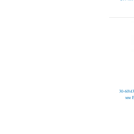
30-60\4
мм В