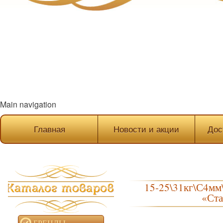
Main navigation
Главная
Новости и акции
Дос
15-25\31кг\С4мм\
«Ст
БРЕНДЫ