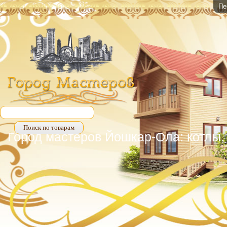
Пе
Город мастеров Йошкар-Ола: котлы, 