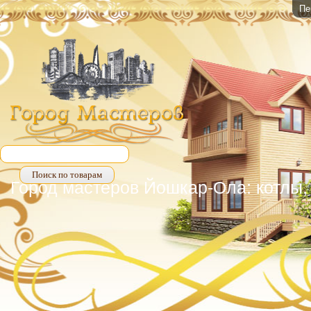
Пе
Город мастеров Йошкар-Ола: котлы, 