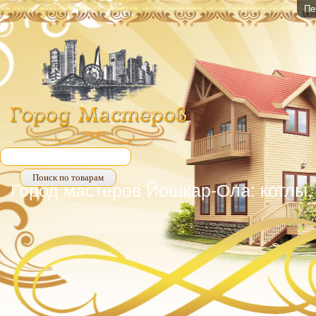
Пе
Город мастеров Йошкар-Ола: котлы, 