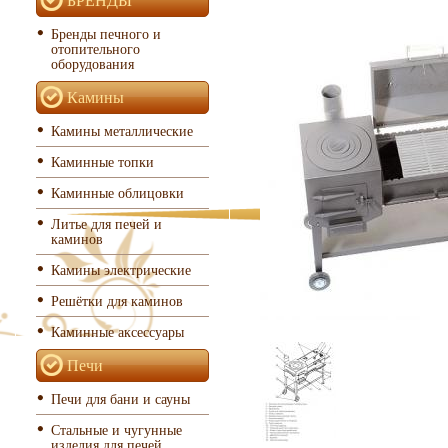
Бренды печного и
отопительного
оборудования
Камины
Камины металлические
Каминные топки
Каминные облицовки
Литье для печей и
каминов
Камины электрические
Решётки для каминов
Каминные аксессуары
Печи
Печи для бани и сауны
Стальные и чугунные
изделия для печей