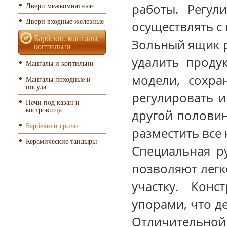
Двери межкомнатные
работы. Регул
Двери входные железные
осуществлять с
Барбекю, мангалы,
Зольный ящик р
коптильни
удалить проду
Мангалы и коптильни
модели, сохра
Мангалы походные и
посуда
регулировать и
Печи под казан и
костровища
другой полови
Барбекю и грили
разместить все
Керамические тандыры
Специальная ру
позволяют легк
участку. Кон
упорами, что д
Отличите