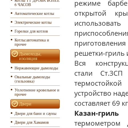
Котлы ТТ ДРОВА БОЛЕЕ
режиме барбе
6 ЧАСОВ
открытой кр
Автоматические котлы
использова
Электрические котлы
Горелки для котлов
приспособлен
Котлы:автоматика и
приготовления 
прочее
решетки-гриль и
Дымоходы,
изоляция
Вся конструк
Нержавеющие дымоходы
стали Ст.3СП
Овальные дымоходы
(гильзовка)
термостойкой
Уплотнение кровельное и
устройство над
прочее
составляет 69 кг
Двери
Казан-гриль
Двери для бани и сауны
термометром 
Двери для Хамамов