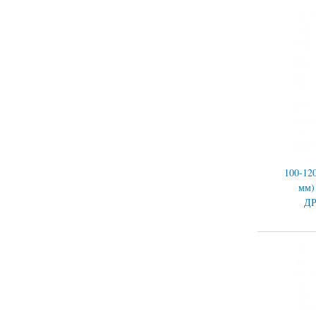
100-120
мм) 
Д