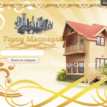
Пе
Город мастеров Йошкар-Ола: котлы, 