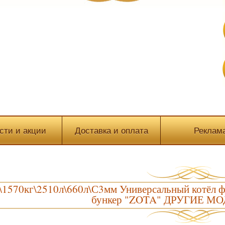
сти и акции
Доставка и оплата
Реклам
\1570кг\2510л\660л\С3мм Универсальный котёл
бункер "ZOTA" ДРУГИЕ М