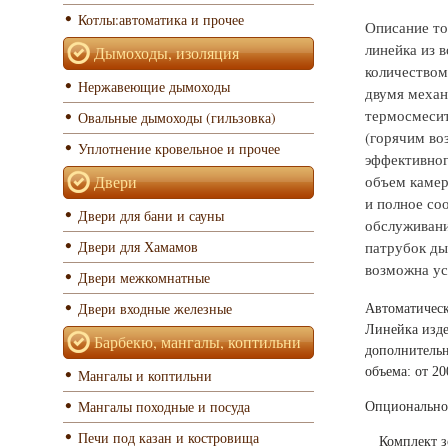
Котлы:автоматика и прочее
Описание то
линейка из в
Дымоходы, изоляция
количеством
Нержавеющие дымоходы
двумя механ
термосмесит
Овальные дымоходы (гильзовка)
(горячим во
Уплотнение кровельное и прочее
эффективног
объем камер
Двери
и полное со
Двери для бани и сауны
обслуживани
патрубок ды
Двери для Хамамов
возможна уст
Двери межкомнатные
Двери входные железные
Автоматическ
Линейка изде
Барбекю, мангалы, коптильни
дополнительн
объема: от 20
Мангалы и коптильни
Мангалы походные и посуда
Опционально
Печи под казан и костровища
Комплект з