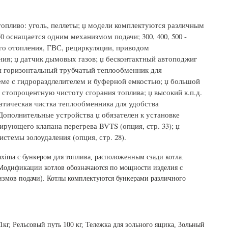
 џ топливо: уголь, пеллеты; џ модели комплектуются различным
0 оснащается одним механизмом подачи; 300, 400, 500 -
ого отопления, ГВС, рециркуляции, приводом
ия; џ датчик дымовых газов; џ бесконтактный автоподжиг
 џ горизонтальный трубчатый теплообменник для
еме с гидрораздлелителем и буферной емкостью; џ большой
топроцентную чистоту сгорания топлива; џ высокий к.п.д.
тическая чистка теплообменника для удобства
ополнительные устройства џ обязателен к установке
ирующего клапана перегрева BVTS (опция, стр. 33); џ
истемы золоудаления (опция, стр. 28).
xima c бункером для топлива, расположенным сзади котла.
 Модификации котлов обозначаются по мощности изделия с
измов подачи). Котлы комплектуются бункерами различного
кг, Рельсовый путь 100 кг, Тележка для зольного ящика, Зольный