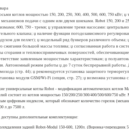
вара
осьми котлов мощностью 150, 200, 250, 300, 400, 500, 600, 750 кВт;
 механизмов подачи с одним или двумя шнеками. Robot 150, 200 и 25
измами; 600, 750 - тремя; џ управление тремя насосами: центральн
ельного клапана; џ наличие функции погодозависимого регулирован
здухом для пеллет); џ модельный ряд бункеров различного объема;
о сжигания большой массы топлива; џ согласованная работа в сист
ы сгорания и тепловосприимчивых поверхностей, обеспечивающие с
ответствие заявленным мощностным характеристикам; џ полуавтома
я. Автономный режим работы џ до 7 суток беспрерывной работы. Д
мохода (стр. 44); џ рекомендуется установка защитного терморегул
ановка модуля GSM/Wi-Fi (опция, стр. 27); џ возможна установка с
ие универсальные котлы Robot - модификация автоматических котлов Ma
лий состоит из котлов мощностью 150/200/250/300/400/500/600/750 кВт.
ым цифровым индексом, который обозначает количество горелок (механ
00 л до 7500 л.
 доступны дополнительные комплектующие:
олоудаления задний Robot-Modul 150-600, 1200л. (Воронка+переходник 51